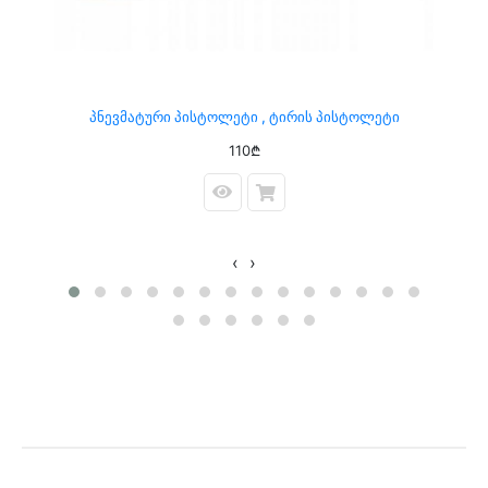
Პნევმატური Პისტოლეტი , Ტირის Პისტოლეტი
110₾
‹
›