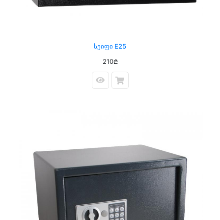
Სეიფი E25
210₾