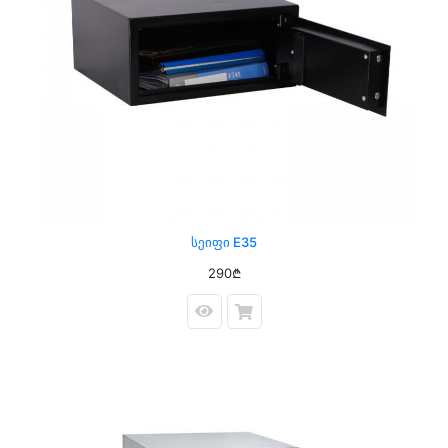
Სეიფი E35
290₾