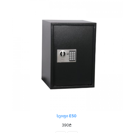
Სეიფი E50
390₾