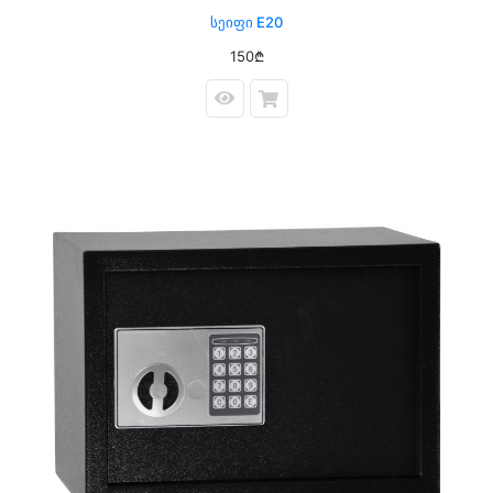
Სეიფი E20
150₾