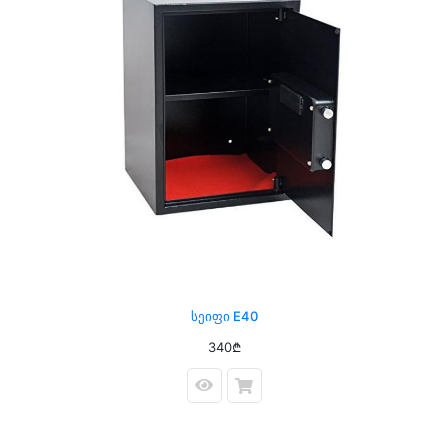
Სეიფი E40
340₾