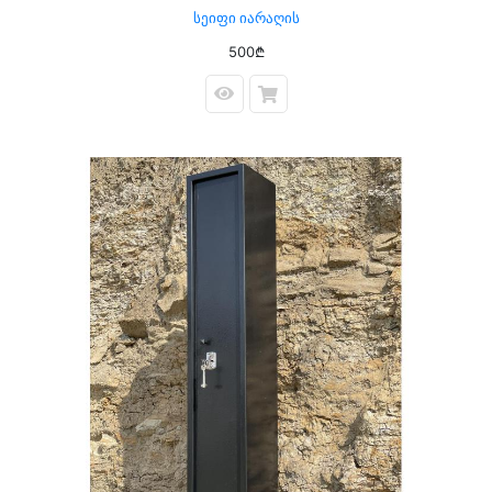
Სეიფი Იარაღის
500₾