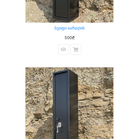
Სეიფი Იარაღის
500₾