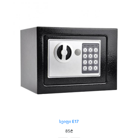
Სეიფი E17
85₾