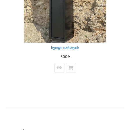
Სეიფი Იარაღის
600₾