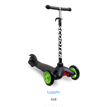
Სკუტერი
45₾