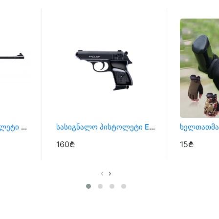
Პნევმატური Პისტოლეტი Snowpeak SP500 , Ტირის Პისტოლეტი
Სასიგნალო Პისტოლეტი Ekol Major Სტარტოვკა
Ხელთათმან
160₾
15₾
‹
›