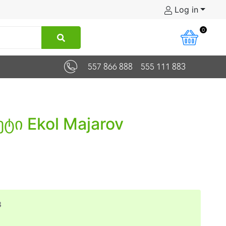
Log in
0
557 866 888
555 111 883
ი Ekol Majarov
3