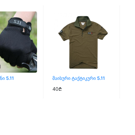
ი 5.11
Მაისური Ტაქტიკური 5.11
Ელ
40₾
3