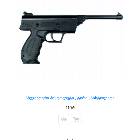
Პნევმატური Პისტოლეტი , Ტირის Პისტოლეტი
110₾
‹
›