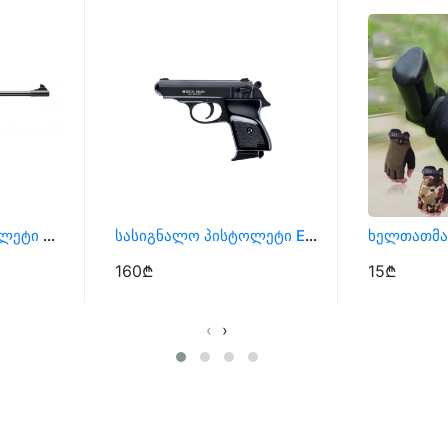
Პნევმატური Პისტოლეტი Snowpeak SP500 , Ტირის Პისტოლეტი
Სასიგნალო Პისტოლეტი Ekol Major Სტარტოვკა
Ხელთათმან
160₾
15₾
‹
›