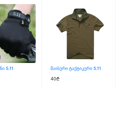
ი 5.11
Მაისური Ტაქტიკური 5.11
Ელ
40₾
3