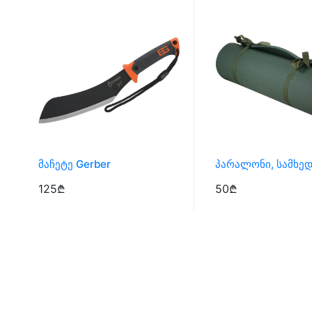
Მაჩეტე Gerber
125₾
50₾