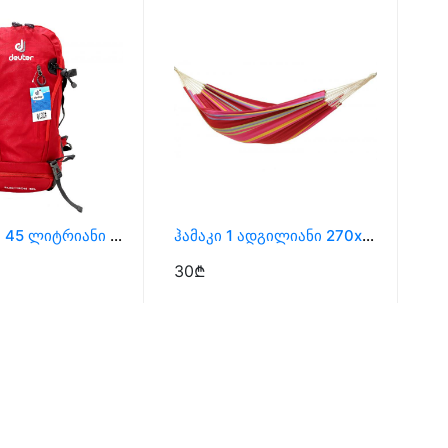
Ზურგჩანთა 45 Ლიტრიანი Deuter
Ჰამაკი 1 Ადგილიანი 270x80 Სმ
Გრ
30₾
8