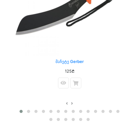
Მაჩეტე Gerber
125₾
‹
›